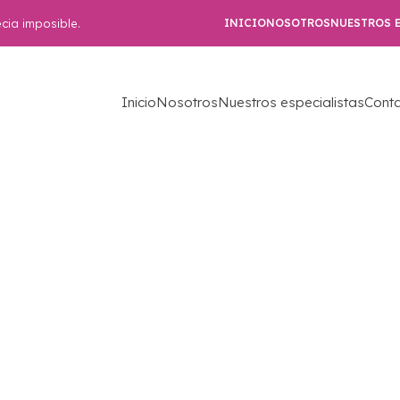
cia imposible.
INICIO
NOSOTROS
NUESTROS E
Inicio
Nosotros
Nuestros especialistas
Cont