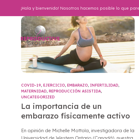
¡Hola y bienvenido! Nosotros hacemos posible lo que pare
COVID-19
,
EJERCICIO
,
EMBARAZO
,
INFERTILIDAD
,
MATERNIDAD
,
REPRODUCCIÓN ASISTIDA
,
UNCATEGORIZED
La importancia de un
embarazo físicamente activo
En opinión de Michelle Mottola, investigadora de la
Universidad de Western Ontario (Canadá), nuestra