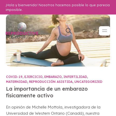
¡Hola y bienvenido! Nosotros hacemos posible lo que parecia
imposible.
COVID-19
,
EJERCICIO
,
EMBARAZO
,
INFERTILIDAD
,
MATERNIDAD
,
REPRODUCCIÓN ASISTIDA
,
UNCATEGORIZED
La importancia de un embarazo
físicamente activo
En opinión de Michelle Mottola, investigadora de la
Universidad de Western Ontario (Canadá), nuestra